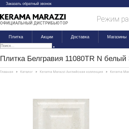
Заказать обратный звонок
Режим раб
ОФИЦИАЛЬНЫЙ ДИСТРИБЬЮТОР
Плитка
Акции
Доставка
Магазины
Плитка Белгравия 11080TR N белый 
Главная
>
Каталог
>
Kerama Marazzi Английская коллекция
>
Kerama Mar