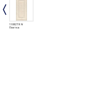
11082TR N
Плитка
Белгравия
панель беж
обрезной 30х60