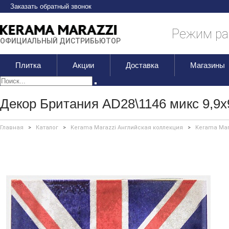
Заказать обратный звонок
Режим раб
ОФИЦИАЛЬНЫЙ ДИСТРИБЬЮТОР
Плитка
Акции
Доставка
Магазины
Декор Британия AD28\1146 микс 9,9х
Главная
>
Каталог
>
Kerama Marazzi Английская коллекция
>
Kerama Mar