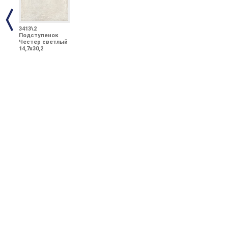
3413\2
Подступенок
Честер светлый
14,7х30,2