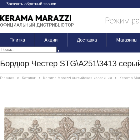
Заказать обратный звонок
Режим раб
ОФИЦИАЛЬНЫЙ ДИСТРИБЬЮТОР
Плитка
Акции
Доставка
Магазины
Бордюр Честер STG\A251\3413 серый
Главная
>
Каталог
>
Kerama Marazzi Английская коллекция
>
Kerama Mar