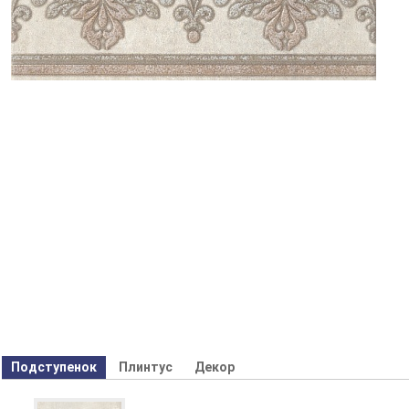
Подступенок
Плинтус
Декор