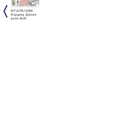
NT\A79\12000
Бордюр Дикая
роза 8х25