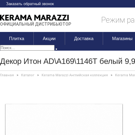
Заказать обратный звонок
Режим раб
ОФИЦИАЛЬНЫЙ ДИСТРИБЬЮТОР
Плитка
Акции
Доставка
Магазины
Декор Итон AD\A169\1146T белый 9,9
Главная
>
Каталог
>
Kerama Marazzi Английская коллекция
>
Kerama Mar