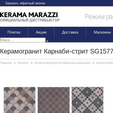
Заказать обратный звонок
Режим раб
ОФИЦИАЛЬНЫЙ ДИСТРИБЬЮТОР
Плитка
Акции
Доставка
Магазины
Керамогранит Карнаби-стрит SG157
Главная
>
Каталог
>
Kerama Marazzi Английская коллекция
>
Kerama Mar