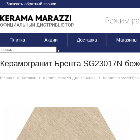
Заказать обратный звонок
Режим раб
ОФИЦИАЛЬНЫЙ ДИСТРИБЬЮТОР
Плитка
Акции
Доставка
Магазины
Керамогранит Брента SG23017N беж
Главная
>
Каталог
>
Kerama Marazzi Две Венеции
>
Kerama Marazzi Бре