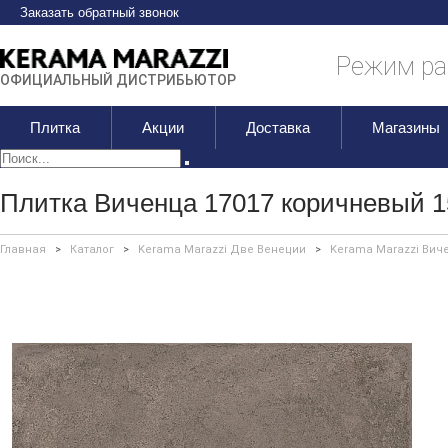
Заказать обратный звонок
Режим раб
ОФИЦИАЛЬНЫЙ ДИСТРИБЬЮТОР
Плитка
Акции
Доставка
Магазины
Плитка Виченца 17017 коричневый 1
Главная
>
Каталог
>
Kerama Marazzi Две Венеции
>
Kerama Marazzi Вич