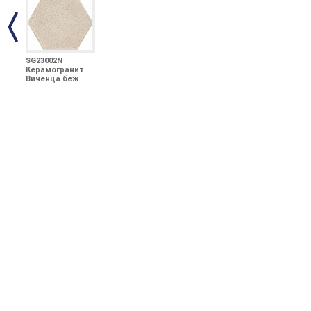
SG23002N
Керамогранит
Виченца беж
20х23,1