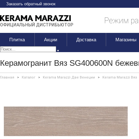
Заказать обратный звонок
Режим раб
ОФИЦИАЛЬНЫЙ ДИСТРИБЬЮТОР
Плитка
Акции
Доставка
Магазины
Керамогранит Вяз SG400600N бежевы
Главная
>
Каталог
>
Kerama Marazzi Две Венеции
>
Kerama Marazzi Вяз