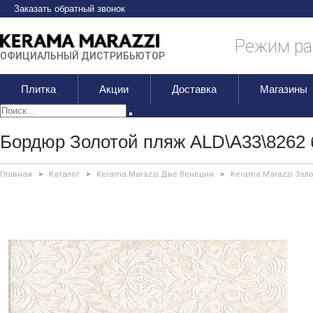
Заказать обратный звонок
Режим раб
ОФИЦИАЛЬНЫЙ ДИСТРИБЬЮТОР
Плитка
Акции
Доставка
Магазины
Бордюр Золотой пляж ALD\A33\8262 
Главная
>
Каталог
>
Kerama Marazzi Две Венеции
>
Kerama Marazzi Зол