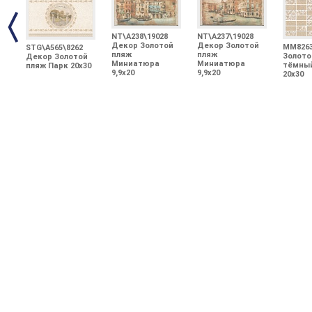
NT\A238\19028
NT\A237\19028
Декор Золотой
Декор Золотой
MM826
STG\A565\8262
пляж
пляж
Золото
Декор Золотой
Миниатюра
Миниатюра
тёмный
пляж Парк 20х30
9,9х20
9,9х20
20х30