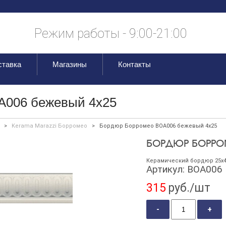
Режим работы - 9:00-21:00
ставка
Магазины
Контакты
A006 бежевый 4х25
>
Kerama Marazzi Борромео
>
Бордюр Борромео BOA006 бежевый 4х25
БОРДЮР БОРРОМ
Керамический бордюр 25х
Артикул:
BOA006
315
руб./шт
-
+