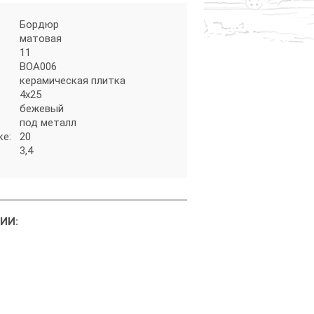
Бордюр
матовая
11
BOA006
керамическая плитка
4х25
бежевый
под металл
ке:
20
3,4
ИИ: