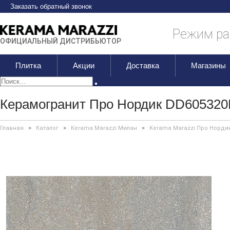
Заказать обратный звонок
Режим раб
ОФИЦИАЛЬНЫЙ ДИСТРИБЬЮТОР
Плитка
Акции
Доставка
Магазины
Керамогранит Про Нордик DD605320
Главная
>
Каталог
>
Kerama Marazzi Милан
>
Kerama Marazzi Про Норди