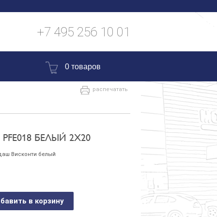
+7 495 256 10 01
0 товаров
распечатать
FE018 БЕЛЫЙ 2Х20
даш Висконти белый
бавить в корзину