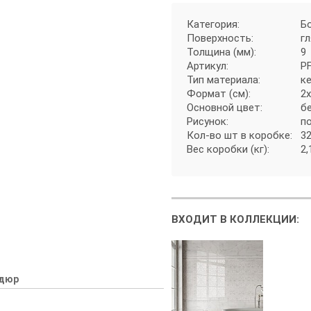
Категория:
Б
Поверхность:
г
Толщина (мм):
9
Артикул:
P
Тип материала:
к
Формат (см):
2
Основной цвет:
б
Рисунок:
п
Кол-во шт в коробке:
3
Вес коробки (кг):
2,
ВХОДИТ В КОЛЛЕКЦИИ:
дюр