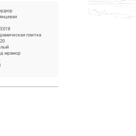
ордюр
лянцевая
FE018
ерамическая плитка
х20
елый
од мрамор
2
1