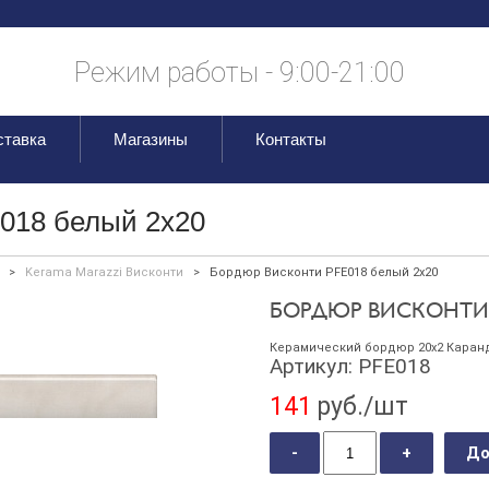
Режим работы - 9:00-21:00
ставка
Магазины
Контакты
018 белый 2х20
>
Kerama Marazzi Висконти
>
Бордюр Висконти PFE018 белый 2х20
БОРДЮР ВИСКОНТИ P
Керамический бордюр 20х2 Каран
Артикул:
PFE018
141
руб./шт
-
+
До