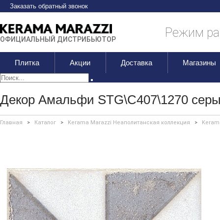
Заказать обратный звонок
Режим раб
ОФИЦИАЛЬНЫЙ ДИСТРИБЬЮТОР
Плитка
Акции
Доставка
Магазины
Декор Амальфи STG\C407\1270 серый
Главная
>
Каталог
>
Kerama Marazzi Неаполитанская коллекция
>
Keram