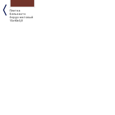
Плитка
Бельканто
бордо матовый
15x40x0,8