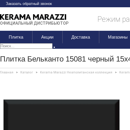
Заказать обратный звонок
Режим раб
ОФИЦИАЛЬНЫЙ ДИСТРИБЬЮТОР
Плитка
Акции
Доставка
Магазины
Плитка Бельканто 15081 черный 15х
Главная
>
Каталог
>
Kerama Marazzi Неаполитанская коллекция
>
Keram