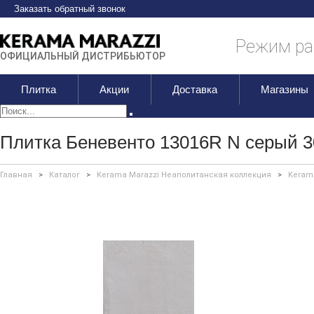
Заказать обратный звонок
Режим раб
ОФИЦИАЛЬНЫЙ ДИСТРИБЬЮТОР
Плитка
Акции
Доставка
Магазины
Плитка Беневенто 13016R N серый 3
Главная
>
Каталог
>
Kerama Marazzi Неаполитанская коллекция
>
Keram