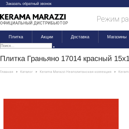
Заказать обратный звонок
Режим раб
ОФИЦИАЛЬНЫЙ ДИСТРИБЬЮТОР
Плитка
Акции
Доставка
Магазины
Плитка Граньяно 17014 красный 15х
Главная
>
Каталог
>
Kerama Marazzi Неаполитанская коллекция
>
Keram