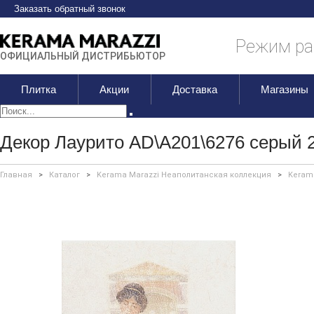
Заказать обратный звонок
Режим раб
ОФИЦИАЛЬНЫЙ ДИСТРИБЬЮТОР
Плитка
Акции
Доставка
Магазины
Декор Лаурито AD\A201\6276 серый 
Главная
>
Каталог
>
Kerama Marazzi Неаполитанская коллекция
>
Keram