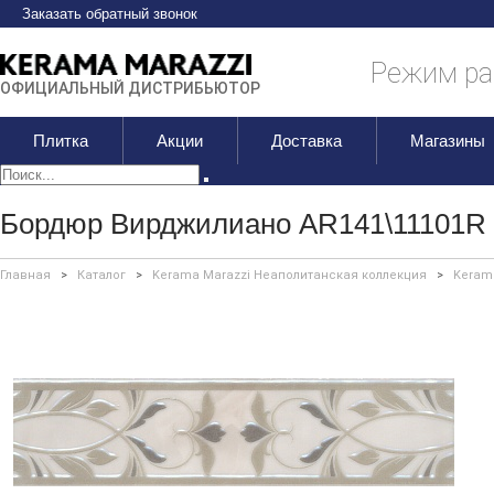
Заказать обратный звонок
Режим раб
ОФИЦИАЛЬНЫЙ ДИСТРИБЬЮТОР
Плитка
Акции
Доставка
Магазины
Бордюр Вирджилиано AR141\11101R 
Главная
>
Каталог
>
Kerama Marazzi Неаполитанская коллекция
>
Keram