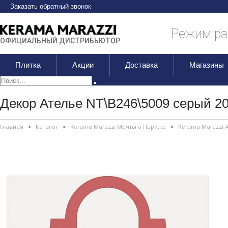
Заказать обратный звонок
Режим раб
ОФИЦИАЛЬНЫЙ ДИСТРИБЬЮТОР
Плитка
Акции
Доставка
Магазины
Декор Ателье NT\B246\5009 серый 2
Главная
>
Каталог
>
Kerama Marazzi Мечты о Париже
>
Kerama Marazzi 