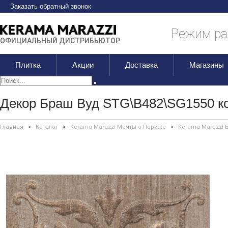
Заказать обратный звонок
Режим раб
ОФИЦИАЛЬНЫЙ ДИСТРИБЬЮТОР
Плитка
Акции
Доставка
Магазины
Декор Браш Вуд STG\B482\SG1550 ко
Главная
>
Каталог
>
Kerama Marazzi Мечты о Париже
>
Kerama Marazzi 