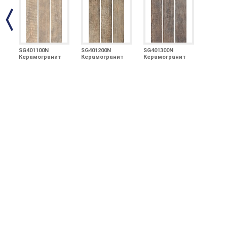
SG401100N
SG401200N
SG401300N
Керамогранит
Керамогранит
Керамогранит
Браш Вуд беж
Браш Вуд
Браш Вуд
9,9х40,2
коричневый
коричневый
9,9х40,2
тёмный 9,9х40,2