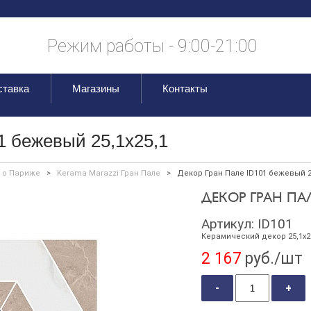
Режим работы - 9:00-21:00
ставка
Магазины
Контакты
1 бежевый 25,1х25,1
 о Париже
>
Kerama Marazzi Гран Пале
>
Декор Гран Пале ID101 бежевый 25
ДЕКОР ГРАН ПАЛ
Артикул:
ID101
Керамический декор 25,1х2
2 167
руб./шт
-
+