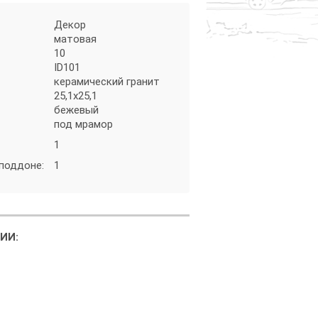
Декор
матовая
10
ID101
керамический гранит
25,1х25,1
бежевый
под мрамор
1
 поддоне:
1
ИИ: