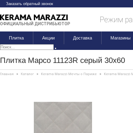
Заказать обратный звонок
Режим раб
ОФИЦИАЛЬНЫЙ ДИСТРИБЬЮТОР
Плитка
Акции
Доставка
Магазины
Плитка Марсо 11123R серый 30х60
Главная
>
Каталог
>
Kerama Marazzi Мечты о Париже
>
Kerama Marazzi 