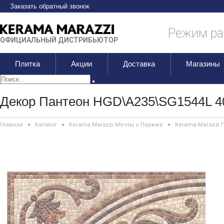
Заказать обратный звонок
Режим раб
ОФИЦИАЛЬНЫЙ ДИСТРИБЬЮТОР
Плитка
Акции
Доставка
Магазины
Декор Пантеон HGD\A235\SG1544L 40
Главная
>
Каталог
>
Kerama Marazzi Мечты о Париже
>
Kerama Marazzi 