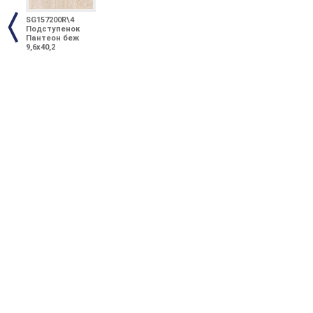
SG157200R\4
Подступенок
Пантеон беж
9,6х40,2