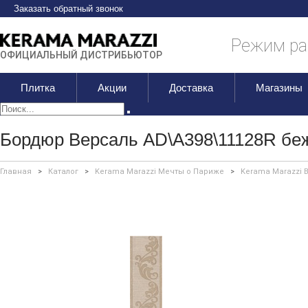
Заказать обратный звонок
Режим раб
ОФИЦИАЛЬНЫЙ ДИСТРИБЬЮТОР
Плитка
Акции
Доставка
Магазины
Бордюр Версаль AD\A398\11128R бе
Главная
>
Каталог
>
Kerama Marazzi Мечты о Париже
>
Kerama Marazzi 