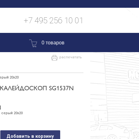
+7 495 256 10 01
0 товаров
распечатать
ерый 20х20
 КАЛЕЙДОСКОП SG1537N
N
 серый 20х20
Добавить в корзину