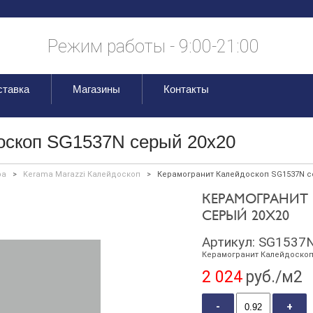
Режим работы - 9:00-21:00
ставка
Магазины
Контакты
оскоп SG1537N серый 20х20
ра
>
Kerama Marazzi Калейдоскоп
>
Керамогранит Калейдоскоп SG1537N с
КЕРАМОГРАНИТ
СЕРЫЙ 20Х20
Артикул:
SG1537
Керамогранит Калейдоскоп
2 024
руб./м2
-
+