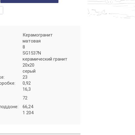
Керамогранит
матовая
8
SG1537N
керамический гранит
20х20
серый
ке:
23
коробке:
0,92
16,3
72
 поддоне:
66,24
1 204