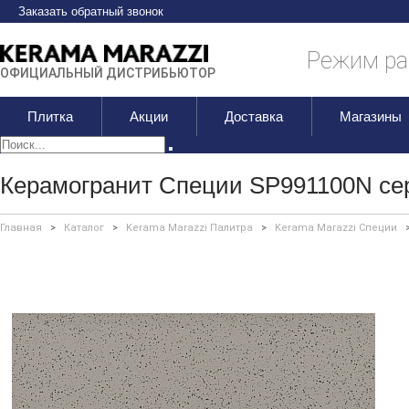
Заказать обратный звонок
Режим раб
ОФИЦИАЛЬНЫЙ ДИСТРИБЬЮТОР
Плитка
Акции
Доставка
Магазины
Керамогранит Специи SP991100N се
Главная
>
Каталог
>
Kerama Marazzi Палитра
>
Kerama Marazzi Специи