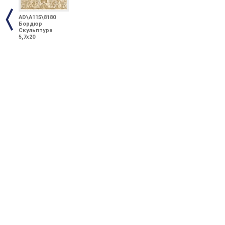
AD\A115\8180
Бордюр
Скульптура
5,7х20