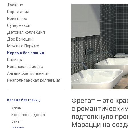
Тоскана
Португалия
Брик плюс
Супермакси
Детская коллекция
Две Венеции
Мечты о Париже
Керама без границ
Палитра
Испанская фиеста
Английская коллекция
Неаполитанская коллекция
Фрегат – это кра
Керама без границ
с романтическим
Урбан
подтолкнуло про
Королевская дорога
Сенат
Марацци на созд