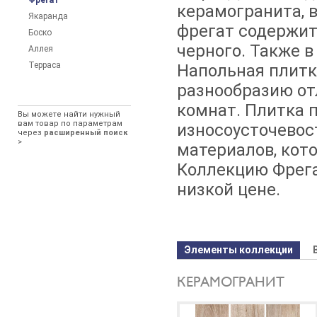
Фрегат
керамогранита, 
Якаранда
фрегат содержит 
Боско
черного. Также в
Аллея
Терраса
Напольная плитк
разнообразию от
комнат. Плитка 
Вы можете найти нужный
вам товар по параметрам
износоусточевос
через
расширенный поиск
>
материалов, кот
Коллекцию Фрега
низкой цене.
Элементы коллекции
КЕРАМОГРАНИТ