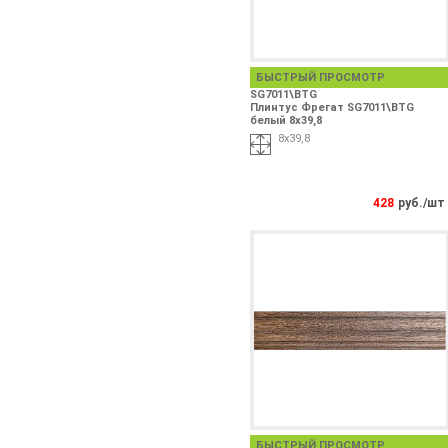
БЫСТРЫЙ ПРОСМОТР
SG7011\BTG
Плинтус Фрегат SG7011\BTG
белый 8х39,8
8х39,8
428
руб./шт
БЫСТРЫЙ ПРОСМОТР