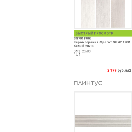
БЫСТРЫЙ ПРОСМОТР
SG701190R
Керамогранит Фрегат SG701190R
белый 20x80
20x80
2 179
руб./м2
ПЛИНТУС