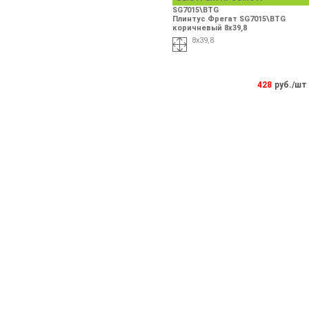
SG7015\BTG
Плинтус Фрегат SG7015\BTG
коричневый 8х39,8
8х39,8
428
руб./шт