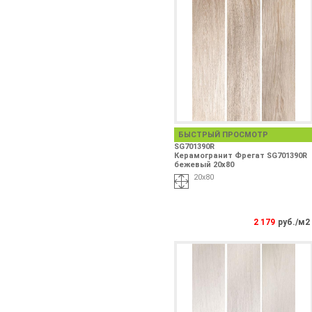
БЫСТРЫЙ ПРОСМОТР
SG701390R
Керамогранит Фрегат SG701390R
бежевый 20x80
20x80
2 179
руб./м2