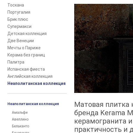
Тоскана
Португалия
Брик плюс
Супермакси
Детская коллекция
Две Венеции
Мечты о Париже
Керама без границ
Палитра
Испанская фиеста
Английская коллекция
Неаполитанская коллекция
Матовая плитка 
Неаполитанская коллекция
бренда Kerama M
Амальфи
керамогранита и
Авеллино
Бельканто
практичность и 