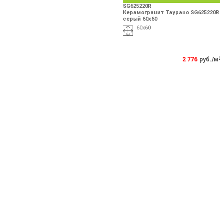
SG625220R
Керамогранит Таурано SG625220R
серый 60х60
60х60
2 776
руб./м