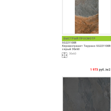
БЫСТРЫЙ ПРОСМОТР
SG221100R
Керамогранит Таурано SG221100R
серый 30х60
30х60
1 973
руб./м2