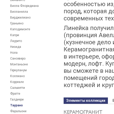
Беневенто
особенностью из
Вилла Флоридиана
пород, которая д
Вилланелла
современных тех
Вирджилиано
Граньяно
Линейка получил
Каподимонте
(провинция Авел
Капри
(кузнечное дело
Лаурито
Низида
Керамогранитная
Нола
в интерьере, оф
Сансеверо
модерн, лофт. К
Монтаньоне
вы сможете в на
Геркуланум
Коллиано
помещений город
Корреале
коттеджей и кру
Сальветти
Фратте
Галдиери
Элементы коллекции
Таурано
КЕРАМОГРАНИТ
Фаральони