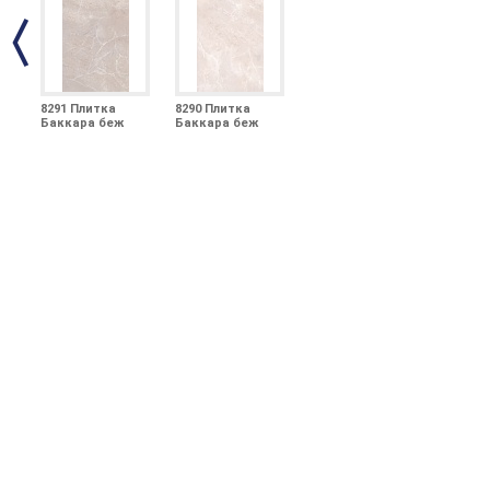
8291 Плитка
8290 Плитка
Баккара беж
Баккара беж
тёмный 20х30
20х30