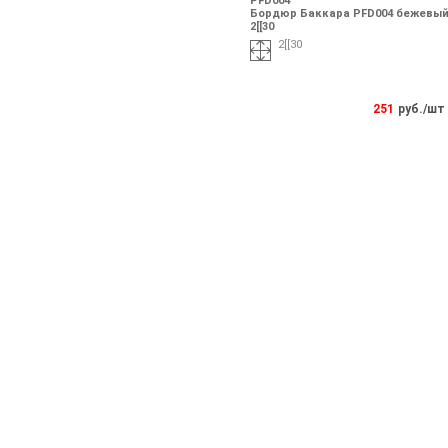
PFD004
Бордюр Баккара PFD004 бежевы
2[[30
2[[30
251
руб./шт