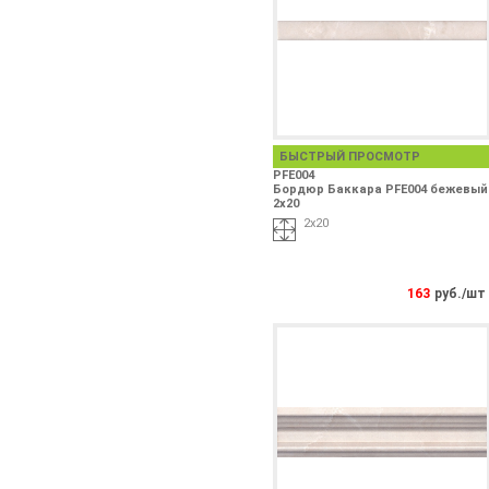
БЫСТРЫЙ ПРОСМОТР
PFE004
Бордюр Баккара PFE004 бежевый
2х20
2х20
163
руб./шт