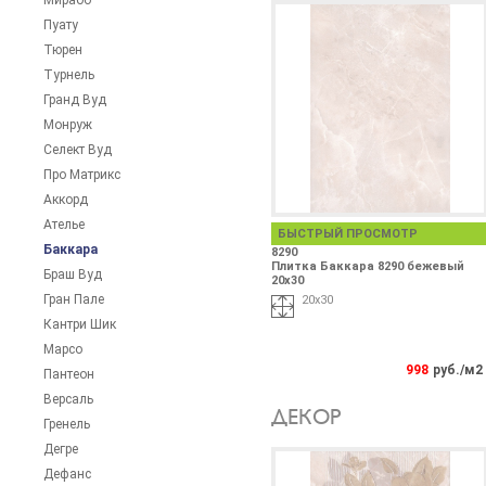
Мирабо
Пуату
Тюрен
Турнель
Гранд Вуд
Монруж
Селект Вуд
Про Матрикс
Аккорд
Ателье
БЫСТРЫЙ ПРОСМОТР
Баккара
8290
Плитка Баккара 8290 бежевый
Браш Вуд
20х30
Гран Пале
20х30
Кантри Шик
Марсо
998
руб./м2
Пантеон
Версаль
ДЕКОР
Гренель
Дегре
Дефанс