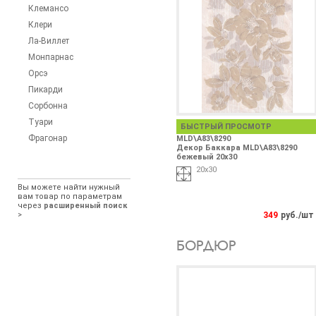
Клемансо
Клери
Ла-Виллет
Монпарнас
Орсэ
Пикарди
Сорбонна
Туари
БЫСТРЫЙ ПРОСМОТР
Фрагонар
MLD\A83\8290
Декор Баккара MLD\A83\8290
бежевый 20х30
20х30
Вы можете найти нужный
вам товар по параметрам
через
расширенный поиск
>
349
руб./шт
БОРДЮР