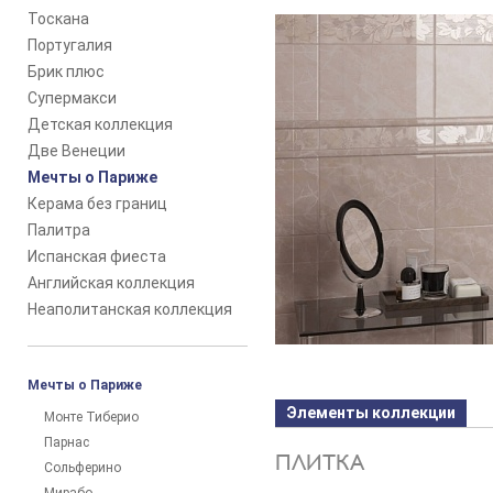
Тоскана
Португалия
Брик плюс
Супермакси
Детская коллекция
Две Венеции
Мечты о Париже
Керама без границ
Палитра
Испанская фиеста
Английская коллекция
Неаполитанская коллекция
Мечты о Париже
Элементы коллекции
Монте Тиберио
Парнас
ПЛИТКА
Сольферино