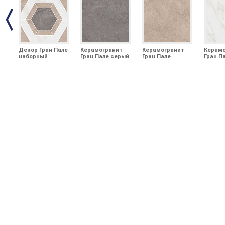
Декор Гран Пале
Керамогранит
Керамогранит
Керамо
наборный
Гран Пале серый
Гран Пале
Гран П
25,1x25,1x0,85
обрезной
бежевый
обрезн
50,2x50,2x0,85
обрезной
50,2x50
50,2x50,2x0,85