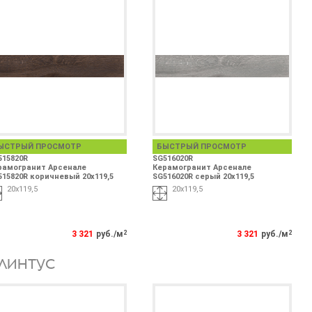
ЫСТРЫЙ ПРОСМОТР
БЫСТРЫЙ ПРОСМОТР
515820R
SG516020R
рамогранит Арсенале
Керамогранит Арсенале
515820R коричневый 20x119,5
SG516020R серый 20x119,5
20x119,5
20x119,5
3 321
руб./м
2
3 321
руб./м
2
ЛИНТУС