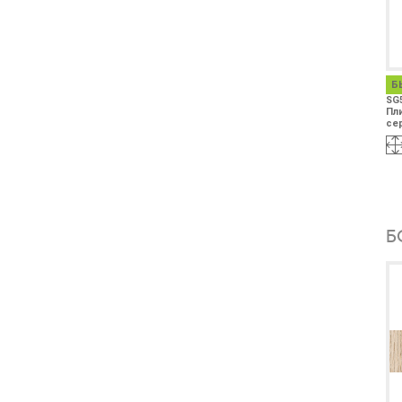
Б
SG
Пл
сер
Б