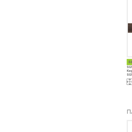
Б
SG
Ке
SG
П