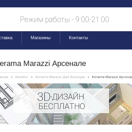
Режим работы - 9:00-21:00
ставка
Магазины
Контакты
erama Marazzi Арсенале
авная
>
Каталог
>
Kerama Marazzi Две Венеции
>
Kerama Marazzi Арсена