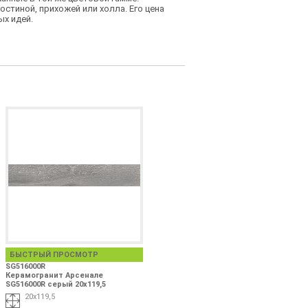
стиной, прихожей или холла. Его цена
ых идей.
БЫСТРЫЙ ПРОСМОТР
SG516000R
Керамогранит Арсенале
SG516000R серый 20х119,5
20х119,5