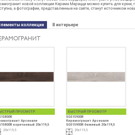
рамогранит новой коллекции Керама Марацци можно купить для кухни, го
ступна, а фотографии, представленные на сайте, станут источником нов
Элементы коллекции
В интерьере
ЕРАМОГРАНИТ
ЫСТРЫЙ ПРОСМОТР
БЫСТРЫЙ ПРОСМОТР
515800R
SG515900R
рамогранит Арсенале
Керамогранит Арсенале
515800R коричневый 20х119,5
SG515900R бежевый 20х119,5
20х119,5
20х119,5