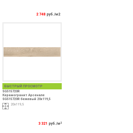
2 748
руб./м2
БЫСТРЫЙ ПРОСМОТР
SG515720R
Керамогранит Арсенале
SG515720R бежевый 20x119,5
20x119,5
3 321
руб./м
2