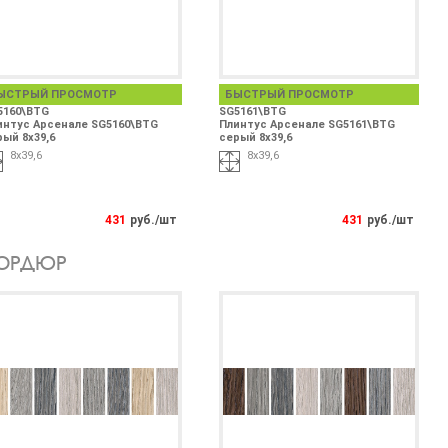
ЫСТРЫЙ ПРОСМОТР
БЫСТРЫЙ ПРОСМОТР
5160\BTG
SG5161\BTG
интус Арсенале SG5160\BTG
Плинтус Арсенале SG5161\BTG
ый 8х39,6
серый 8х39,6
8х39,6
8х39,6
431
руб./шт
431
руб./шт
ОРДЮР