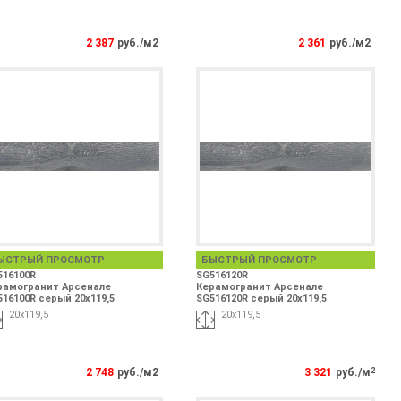
2 387
руб./м2
2 361
руб./м2
ЫСТРЫЙ ПРОСМОТР
БЫСТРЫЙ ПРОСМОТР
516100R
SG516120R
рамогранит Арсенале
Керамогранит Арсенале
16100R серый 20х119,5
SG516120R серый 20x119,5
20х119,5
20x119,5
2 748
руб./м2
3 321
руб./м
2