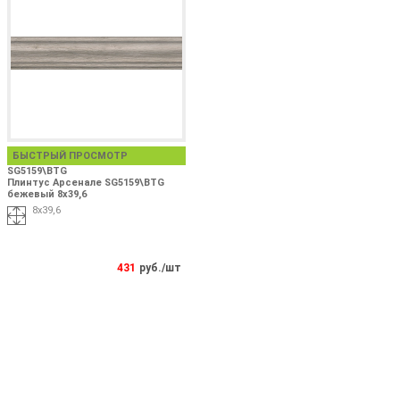
БЫСТРЫЙ ПРОСМОТР
SG5159\BTG
Плинтус Арсенале SG5159\BTG
бежевый 8х39,6
8х39,6
431
руб./шт