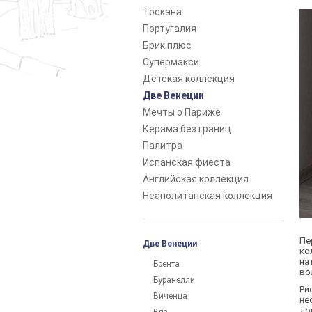
Тоскана
Португалия
Брик плюс
Супермакси
Детская коллекция
Две Венеции
Мечты о Париже
Керама без границ
Палитра
Испанская фиеста
Английская коллекция
Неаполитанская коллекция
Пе
Две Венеции
ко
на
Брента
во
Буранелли
Ри
Виченца
не
до