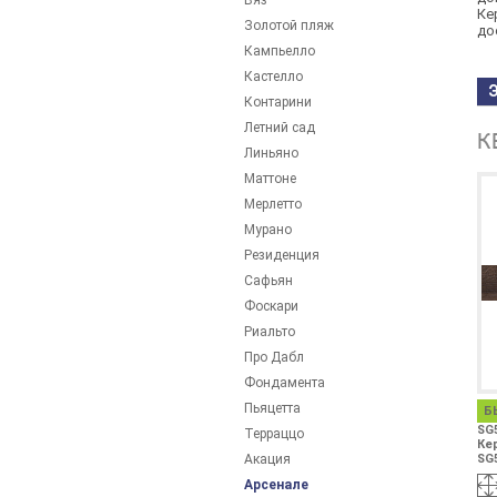
Вяз
Ке
Золотой пляж
до
Кампьелло
Кастелло
Контарини
Летний сад
К
Линьяно
Маттоне
Мерлетто
Мурано
Резиденция
Сафьян
Фоскари
Риальто
Про Дабл
Фондамента
Пьяцетта
Б
SG
Терраццо
Ке
Акация
SG
Арсенале