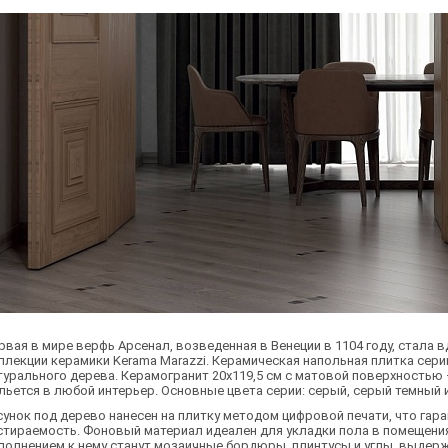
рвая в мире верфь Арсенал, возведенная в Венеции в 1104 году, стала 
ллекции керамики Kerama Marazzi. Керамическая напольная плитка сери
турального дерева. Керамогранит 20х119,5 см с матовой поверхностью 
льется в любой интерьер. Основные цвета серии: серый, серый темный 
сунок под дерево нанесен на плитку методом цифровой печати, что гара
стираемость. Фоновый материал идеален для укладки пола в помещени
полнением к нему станут мозаичные бордюры, плинтусы и углы, выдерж