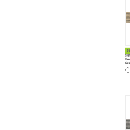
Б
SG
Пл
бе