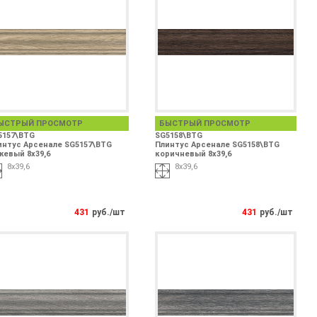
ЫСТРЫЙ ПРОСМОТР
БЫСТРЫЙ ПРОСМОТР
5157\BTG
SG5158\BTG
интус Арсенале SG5157\BTG
Плинтус Арсенале SG5158\BTG
жевый 8х39,6
коричневый 8х39,6
8х39,6
8х39,6
431
руб./шт
431
руб./шт