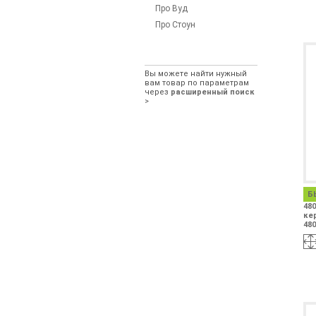
Про Вуд
Про Стоун
Вы можете найти нужный
вам товар по параметрам
через
расширенный поиск
>
Б
480
ке
480