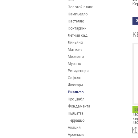
Вяз
Ке
Золотой пляж
Кампьелло
Кастелло
Контарини
К
Летний сад
Линьяно
Маттоне
Мерлетто
Мурано
Резиденция
Сафьян
Фоскари
Риальто
Про Дабл
Фондамента
Б
Пьяцетта
480
ке
Терраццо
480
Акация
Арсенале