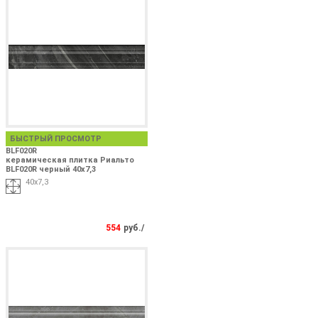
БЫСТРЫЙ ПРОСМОТР
BLF020R
керамическая плитка Риальто
BLF020R черный 40x7,3
40x7,3
554
руб./