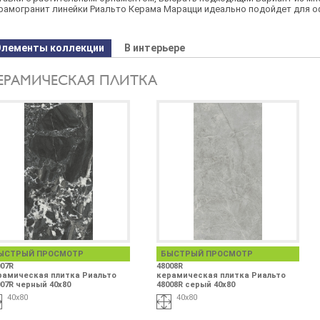
рамогранит линейки Риальто Керама Марацци идеально подойдет для о
Элементы коллекции
В интерьере
ЕРАМИЧЕСКАЯ ПЛИТКА
ЫСТРЫЙ ПРОСМОТР
БЫСТРЫЙ ПРОСМОТР
07R
48008R
рамическая плитка Риальто
керамическая плитка Риальто
07R черный 40x80
48008R серый 40x80
40x80
40x80