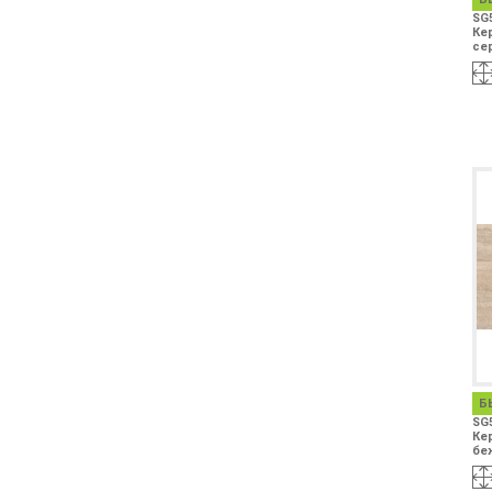
SG
Ке
сер
Б
SG
Ке
бе