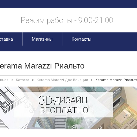
Режим работы - 9:00-21:00
ставка
Магазины
Контакты
erama Marazzi Риальто
авная
>
Каталог
>
Kerama Marazzi Две Венеции
>
Kerama Marazzi Риальт