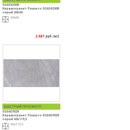
SG634200R
Керамогранит Риальто SG634200R
серый 60х60
60х60
2 687
руб./м2
БЫСТРЫЙ ПРОСМОТР
SG560702R
Керамогранит Риальто SG560702R
серый 60х119,5
60х119,5