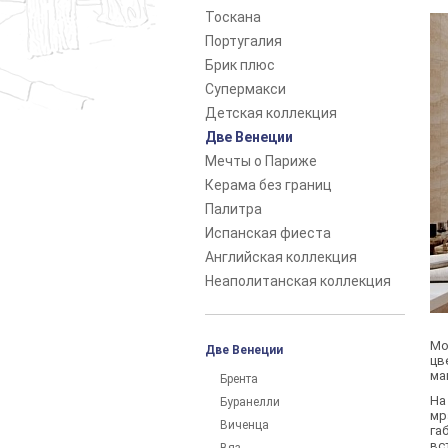
Тоскана
Португалия
Брик плюс
Супермакси
Детская коллекция
Две Венеции
Мечты о Париже
Керама без границ
Палитра
Испанская фиеста
Английская коллекция
Неаполитанская коллекция
Мо
Две Венеции
цв
ма
Брента
На
Буранелли
мр
Виченца
га
вс