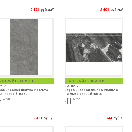
2 476
руб./м
2
2 401
руб./м
2
ЫСТРЫЙ ПРОСМОТР
БЫСТРЫЙ ПРОСМОТР
21R
FME025R
рамическая плитка Риальто
керамическая плитка Риальто
21R серый 40x80
FME025R черный 40x20
40x80
40x20
2 401
руб./
744
руб./