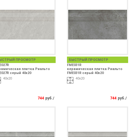
ЫСТРЫЙ ПРОСМОТР
БЫСТРЫЙ ПРОСМОТР
E027R
FME031R
рамическая плитка Риальто
керамическая плитка Риальто
E027R серый 40x20
FME031R серый 40x20
40x20
40x20
744
руб./
744
руб./