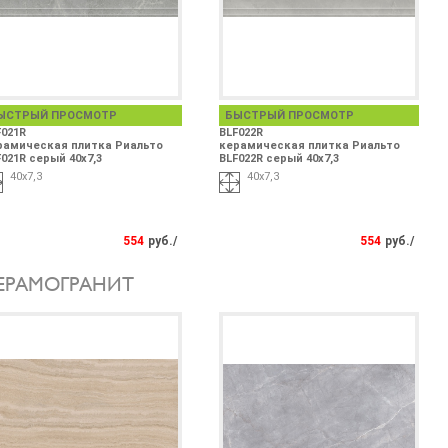
ЫСТРЫЙ ПРОСМОТР
БЫСТРЫЙ ПРОСМОТР
F021R
BLF022R
рамическая плитка Риальто
керамическая плитка Риальто
021R серый 40x7,3
BLF022R серый 40x7,3
40x7,3
40x7,3
554
руб./
554
руб./
ЕРАМОГРАНИТ