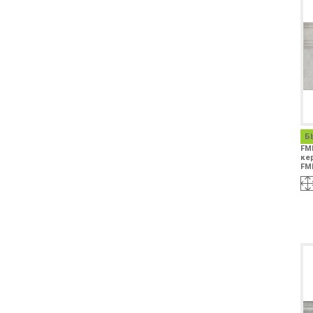
Б
FM
ке
FM