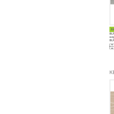
Б
BL
ке
BLF
К