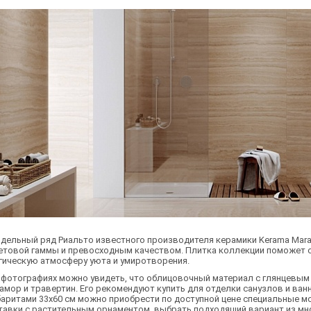
дельный ряд Риальто известного производителя керамики Kerama Mara
етовой гаммы и превосходным качеством. Плитка коллекции поможет 
гическую атмосферу уюта и умиротворения.
 фотографиях можно увидеть, что облицовочный материал с глянцевым
амор и травертин. Его рекомендуют купить для отделки санузлов и ва
баритами 33х60 см можно приобрести по доступной цене специальные 
тавки с растительным орнаментом, выбрать подходящий вариант из м