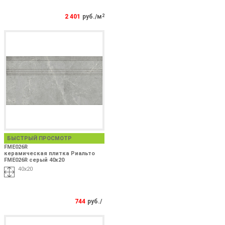
2 401
руб./м
2
БЫСТРЫЙ ПРОСМОТР
FME026R
керамическая плитка Риальто
FME026R серый 40x20
40x20
744
руб./