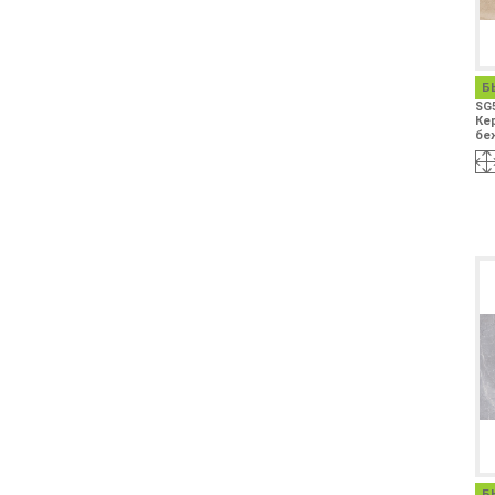
Б
SG
Ке
беж
Б