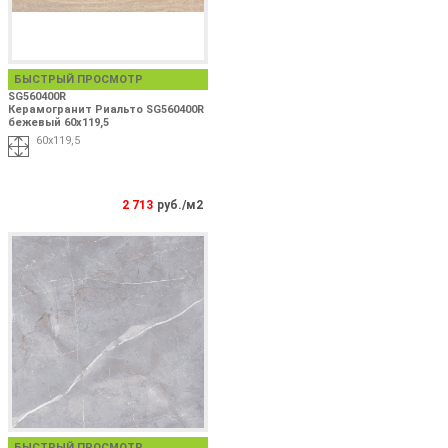
БЫСТРЫЙ ПРОСМОТР
SG560400R
Керамогранит Риальто SG560400R
бежевый 60х119,5
60х119,5
2 713
руб./м2
БЫСТРЫЙ ПРОСМОТР