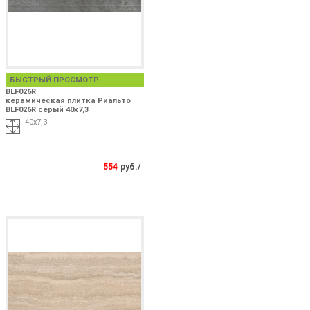
БЫСТРЫЙ ПРОСМОТР
BLF026R
керамическая плитка Риальто
BLF026R серый 40x7,3
40x7,3
554
руб./