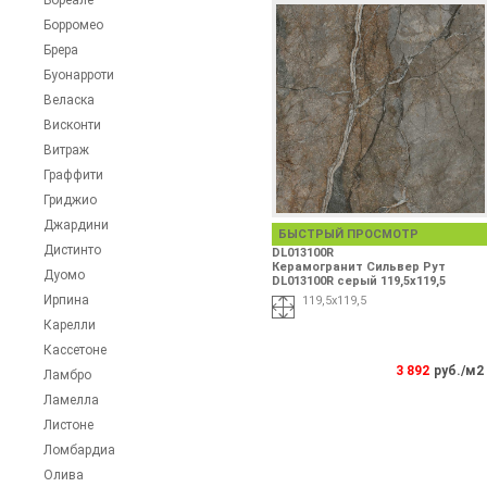
Бореале
Борромео
Брера
Буонарроти
Веласка
Висконти
Витраж
Граффити
Гриджио
Джардини
БЫСТРЫЙ ПРОСМОТР
Дистинто
DL013100R
Керамогранит Сильвер Рут
Дуомо
DL013100R серый 119,5х119,5
Ирпина
119,5х119,5
Карелли
Кассетоне
3 892
руб./м2
Ламбро
Ламелла
Листоне
Ломбардиа
Олива