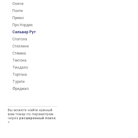
Ониче
Понти
Примо
Про Нордик
Сильвер Рут
Спатола
Стеллине
Стемма
Тектона
Тиндало
Тортона
Турати
Фреджио
Вы можете найти нужный
вам товар по параметрам
через
расширенный поиск
>