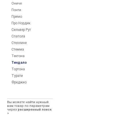
Ониче
Понти
Примо
Про Нордик
Сильвер Рут
Спатола
Стеллине
Стемма
Тектона
Тиндало
Тортона
Турати
Фреджио
Вы можете найти нужный
вам товар по параметрам
через
расширенный поиск
>