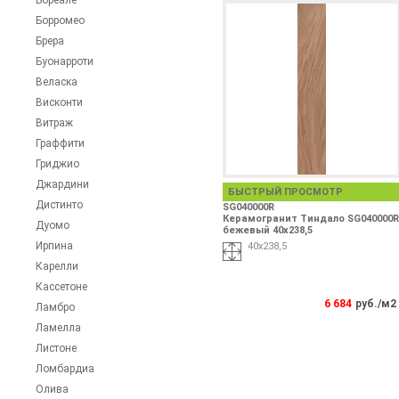
Бореале
Борромео
Брера
Буонарроти
Веласка
Висконти
Витраж
Граффити
Гриджио
Джардини
БЫСТРЫЙ ПРОСМОТР
Дистинто
SG040000R
Керамогранит Тиндало SG040000R
Дуомо
бежевый 40х238,5
Ирпина
40х238,5
Карелли
Кассетоне
6 684
руб./м2
Ламбро
Ламелла
Листоне
Ломбардиа
Олива