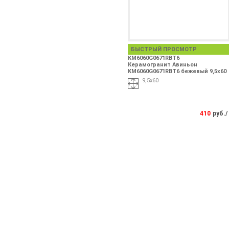
БЫСТРЫЙ ПРОСМОТР
KM6060G0671RBT6
Керамогранит Авиньон
KM6060G0671RBT6 бежевый 9,5х60
9,5х60
410
руб./