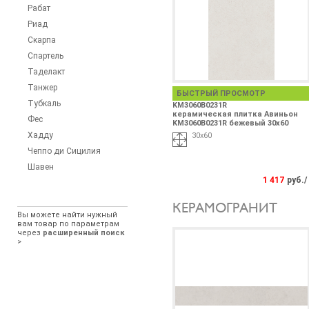
Рабат
Риад
Скарпа
Спартель
Таделакт
Танжер
БЫСТРЫЙ ПРОСМОТР
Тубкаль
KM3060B0231R
керамическая плитка Авиньон
Фес
KM3060B0231R бежевый 30х60
Хадду
30х60
Чеппо ди Сицилия
Шавен
1 417
руб./
КЕРАМОГРАНИТ
Вы можете найти нужный
вам товар по параметрам
через
расширенный поиск
>