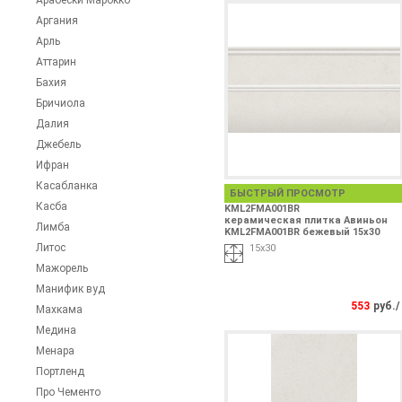
Арабески Марокко
Аргания
Арль
Аттарин
Бахия
Бричиола
Далия
Джебель
Ифран
Касабланка
БЫСТРЫЙ ПРОСМОТР
Касба
KML2FMA001BR
керамическая плитка Авиньон
Лимба
KML2FMA001BR бежевый 15х30
Литос
15х30
Мажорель
Манифик вуд
553
руб./
Махкама
Медина
Менара
Портленд
Про Чементо