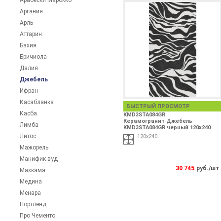
Арабески Марокко
Аргания
Арль
Аттарин
Бахия
Бричиола
Далия
Джебель
Ифран
Касабланка
БЫСТРЫЙ ПРОСМОТР
Касба
KMD3STA084GR
Керамогранит Джебель
Лимба
KMD3STA084GR черный 120х240
Литос
120х240
Мажорель
Манифик вуд
30 745
руб./шт
Махкама
Медина
Менара
Портленд
Про Чементо