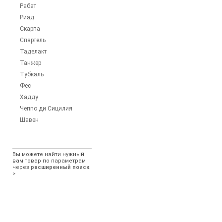
Рабат
Риад
Скарпа
Спартель
Таделакт
Танжер
Тубкаль
Фес
Хадду
Чеппо ди Сицилия
Шавен
Вы можете найти нужный
вам товар по параметрам
через
расширенный поиск
>