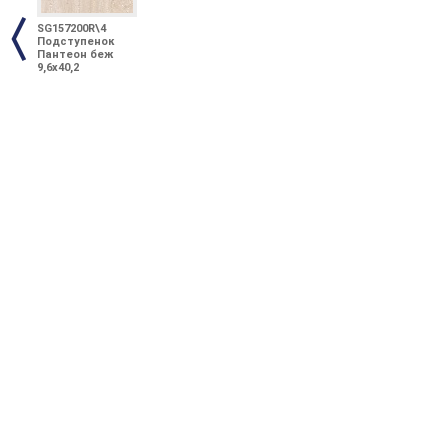
SG157200R\4
Подступенок
Пантеон беж
9,6х40,2