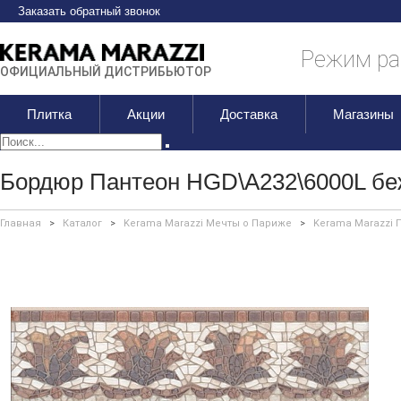
Заказать обратный звонок
Режим раб
ОФИЦИАЛЬНЫЙ ДИСТРИБЬЮТОР
Плитка
Акции
Доставка
Магазины
Бордюр Пантеон HGD\A232\6000L бе
Главная
>
Каталог
>
Kerama Marazzi Мечты о Париже
>
Kerama Marazzi 