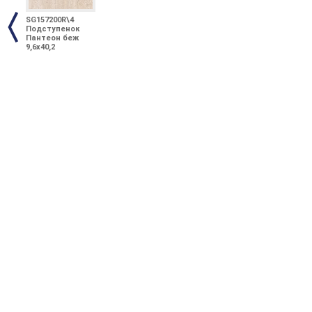
SG157200R\4
Подступенок
Пантеон беж
9,6х40,2