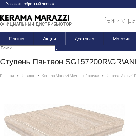
Заказать обратный звонок
Режим раб
ОФИЦИАЛЬНЫЙ ДИСТРИБЬЮТОР
Плитка
Акции
Доставка
Магазины
Ступень Пантеон SG157200R\GR\AN
Главная
>
Каталог
>
Kerama Marazzi Мечты о Париже
>
Kerama Marazzi 