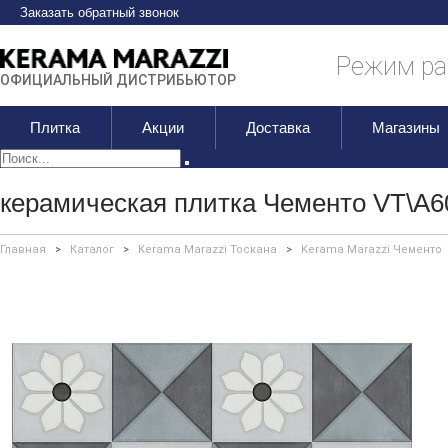
Заказать обратный звонок
Режим раб
ОФИЦИАЛЬНЫЙ ДИСТРИБЬЮТОР
Плитка
Акции
Доставка
Магазины
керамическая плитка Чементо VT\A6
Главная
>
Каталог
>
Kerama Marazzi Тоскана
>
Kerama Marazzi Чементо