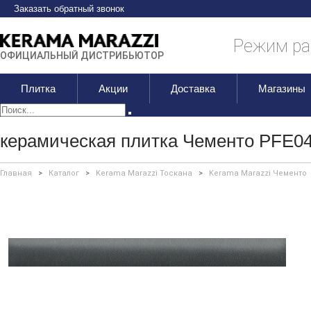
Заказать обратный звонок
Режим раб
ОФИЦИАЛЬНЫЙ ДИСТРИБЬЮТОР
Плитка
Акции
Доставка
Магазины
керамическая плитка Чементо PFE04
Главная
>
Каталог
>
Kerama Marazzi Тоскана
>
Kerama Marazzi Чементо