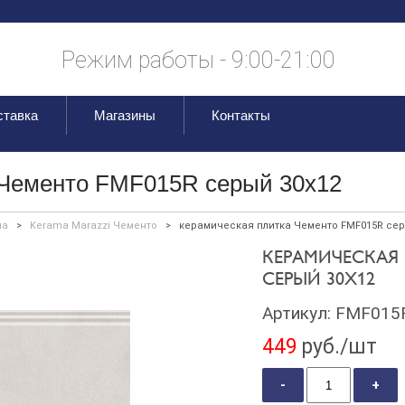
Режим работы - 9:00-21:00
ставка
Магазины
Контакты
 Чементо FMF015R серый 30x12
на
>
Kerama Marazzi Чементо
>
керамическая плитка Чементо FMF015R сер
КЕРАМИЧЕСКАЯ 
СЕРЫЙ 30X12
Артикул:
FMF015
449
руб./шт
-
+