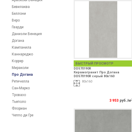
Арабески Венеция
Бевилаква
Беллони
Веро
Гварди
Даниэли Венеция
Догана
Кампанила
Каннареджо
Коррер
БЫСТРЫЙ ПРОСМОТР
Мираколи
DD570190R
Керамогранит Про Догана
Про Догана
DD570190R серый 80x160
Ретичелла
80x160
Сан-Марко
Тровазо
3 953
руб./м
Тьеполо
Флориан
Чеппо ди Гре