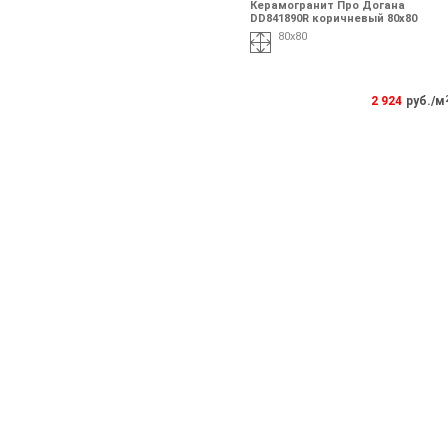
Керамогранит Про Догана
DD841890R коричневый 80x80
80x80
2 924
руб./м