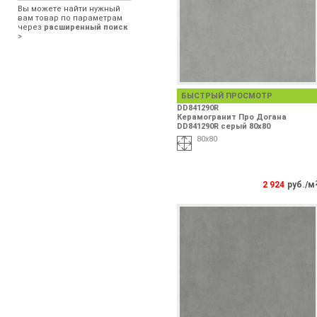
Вы можете найти нужный
вам товар по параметрам
через
расширенный поиск
>
БЫСТРЫЙ ПРОСМОТР
DD841290R
Керамогранит Про Догана
DD841290R серый 80x80
80x80
2 924
руб./м