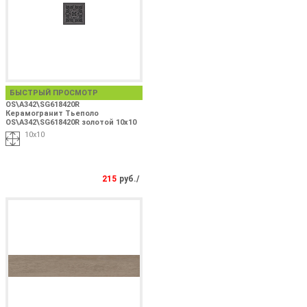
БЫСТРЫЙ ПРОСМОТР
OS\A342\SG618420R
Керамогранит Тьеполо
OS\A342\SG618420R золотой 10х10
10х10
215
руб./