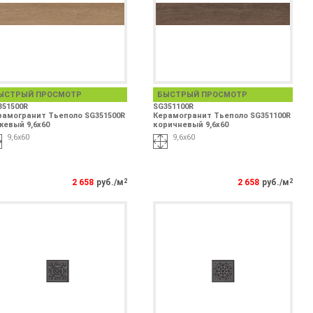
ЫСТРЫЙ ПРОСМОТР
БЫСТРЫЙ ПРОСМОТР
351500R
SG351100R
рамогранит Тьеполо SG351500R
Керамогранит Тьеполо SG351100R
жевый 9,6x60
коричневый 9,6x60
9,6x60
9,6x60
2 658
руб./м
2
2 658
руб./м
2