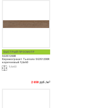
БЫСТРЫЙ ПРОСМОТР
SG351200R
Керамогранит Тьеполо SG351200R
коричневый 9,6x60
9,6x60
2 658
руб./м
2