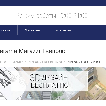
Режим работы - 9:00-21:00
ставка
Магазины
Контакты
erama Marazzi Тьеполо
авная
>
Каталог
>
Kerama Marazzi Венеция
>
Kerama Marazzi Тьеполо