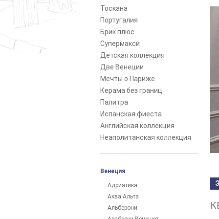
Тоскана
Португалия
Брик плюс
Супермакси
Детская коллекция
Две Венеции
Мечты о Париже
Керама без границ
Палитра
Испанская фиеста
Английская коллекция
Неаполитанская коллекция
Венеция
Адриатика
Аква Альта
К
Альберони