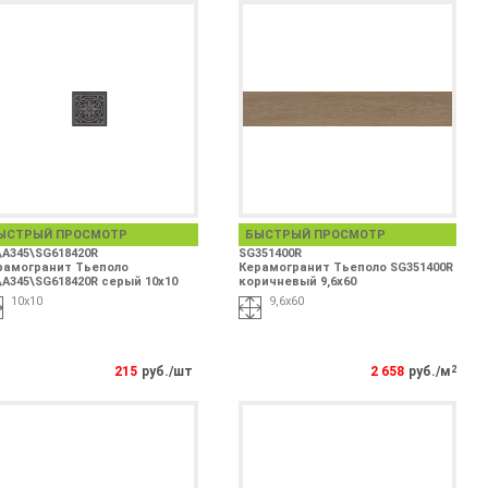
ЫСТРЫЙ ПРОСМОТР
БЫСТРЫЙ ПРОСМОТР
\A345\SG618420R
SG351400R
рамогранит Тьеполо
Керамогранит Тьеполо SG351400R
\A345\SG618420R серый 10х10
коричневый 9,6x60
10х10
9,6x60
215
руб./шт
2 658
руб./м
2