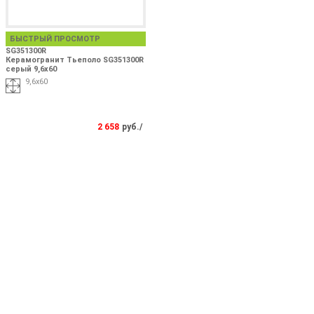
БЫСТРЫЙ ПРОСМОТР
SG351300R
Керамогранит Тьеполо SG351300R
серый 9,6x60
9,6x60
2 658
руб./