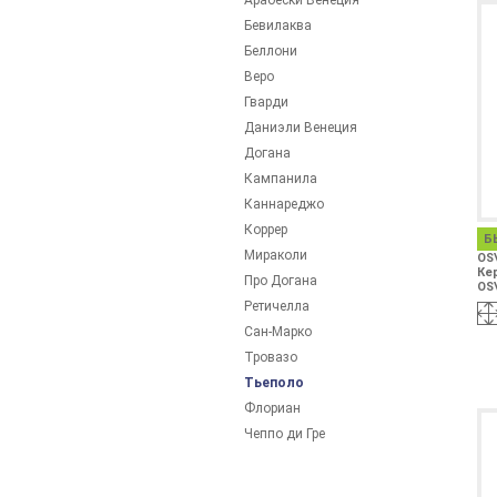
Арабески Венеция
Бевилаква
Беллони
Веро
Гварди
Даниэли Венеция
Догана
Кампанила
Каннареджо
Коррер
Б
Мираколи
OS
Ке
Про Догана
OS
Ретичелла
Сан-Марко
Тровазо
Тьеполо
Флориан
Чеппо ди Гре