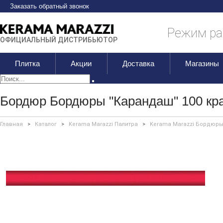
Заказать обратный звонок
Режим раб
ОФИЦИАЛЬНЫЙ ДИСТРИБЬЮТОР
Плитка
Акции
Доставка
Магазины
Бордюр Бордюры "Карандаш" 100 кр
Главная
>
Каталог
>
Kerama Marazzi Палитра
>
Kerama Marazzi Бордюры