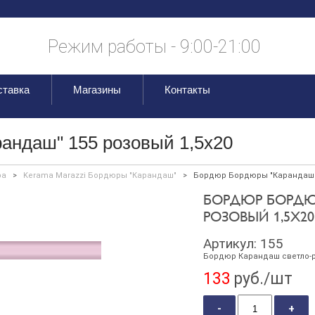
Режим работы - 9:00-21:00
ставка
Магазины
Контакты
андаш" 155 розовый 1,5х20
ра
>
Kerama Marazzi Бордюры "Карандаш"
>
Бордюр Бордюры "Карандаш" 
БОРДЮР БОРДЮ
РОЗОВЫЙ 1,5Х20
Артикул:
155
Бордюр Карандаш светло-р
133
руб./шт
-
+