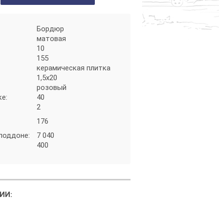
Бордюр
матовая
10
155
керамическая плитка
1,5х20
розовый
ке:
40
2
176
 поддоне:
7 040
400
ИИ: