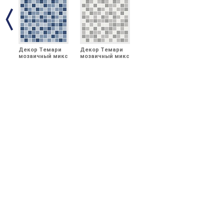
Декор Темари
Декор Темари
мозаичный микс
мозаичный микс
синий матовый
серый матовый
29,8x29,8x0,35
29,8x29,8x0,35