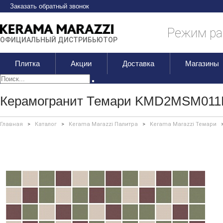
Заказать обратный звонок
Режим раб
ОФИЦИАЛЬНЫЙ ДИСТРИБЬЮТОР
Плитка
Акции
Доставка
Магазины
Керамогранит Темари KMD2MSM011
Главная
>
Каталог
>
Kerama Marazzi Палитра
>
Kerama Marazzi Темари