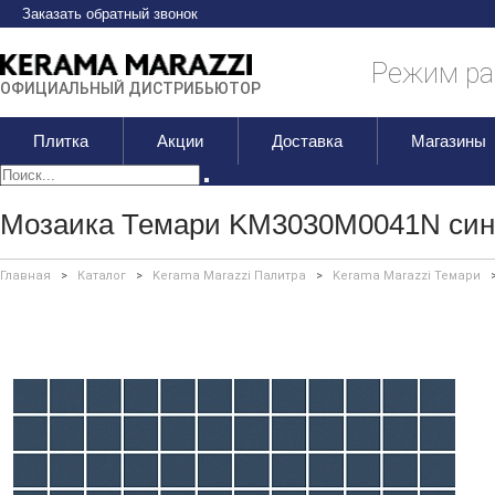
Заказать обратный звонок
Режим раб
ОФИЦИАЛЬНЫЙ ДИСТРИБЬЮТОР
Плитка
Акции
Доставка
Магазины
Мозаика Темари KM3030M0041N син
Главная
>
Каталог
>
Kerama Marazzi Палитра
>
Kerama Marazzi Темари