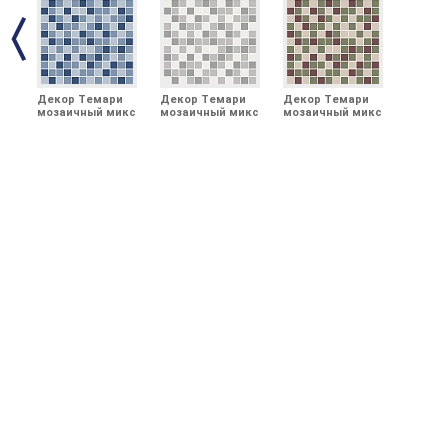
Декор Темари
Декор Темари
Декор Темари
мозаичный микс
мозаичный микс
мозаичный микс
синий матовый
серый матовый
зелёный,
29,8x29,8x0,35
29,8x29,8x0,35
бордовый,
бежевый
светлый
матовый
29,8x29,8x0,35